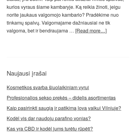
kurios vyraus šiame kambaryje. Ką reikia žinoti, jeigu
norite jaukaus valgomojo kambario? Pradėkime nuo
tinkamų spalvų. Valgomajame dažniausiai ne tik
valgoma, bet ir bendraujama …
[Read more…]
Naujausi įrašai
Kosmetikos svarba šiuolaikiniam vyrui
Profesionalios sekso prekės – didelis asortimentas
Kaip pasirinkti saugią ir patikimą lovą vaikui Vilniuje?
Kodėl vis dar naudoju parafino vonias?
Kas yra CBD ir kodėl jums turėtų rūpėti?