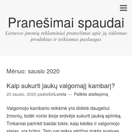
Pranešimai spaudai
Lietuvos įmonių reklaminiai pranešimai apie jų siūlomus
produktus ir teikiamas paslaugas
Mėnuo:
sausio 2020
Kaip sukurti jaukų valgomajį kambarį?
20 sausio, 2020
paskelbė
Loreta
Palikite atsiliepimą
Valgomojo kambario reikšmė yra didelė daugeliui
žmonių, todėl norisi šioje erdvėje sukurti jaukią aplinką.
Tinkamai parinkti baldai tokie, kaip kėdės ir valgomojo
stalas, yra būtini. Taip pat reikia atidžiai rinktis spalvas,