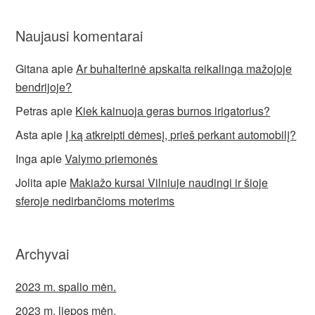
Naujausi komentarai
Gitana
apie
Ar buhalterinė apskaita reikalinga mažojoje
bendrijoje?
Petras
apie
Kiek kainuoja geras burnos irigatorius?
Asta
apie
Į ką atkreipti dėmesį, prieš perkant automobilį?
Inga
apie
Valymo priemonės
Jolita
apie
Makiažo kursai Vilniuje naudingi ir šioje
sferoje nedirbančioms moterims
Archyvai
2023 m. spalio mėn.
2023 m. liepos mėn.