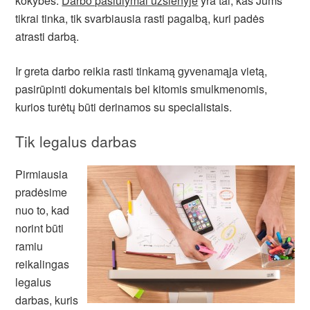
kokybės.
Darbo pasiūlymai užsienyje
yra tai, kas Jums
tikrai tinka, tik svarbiausia rasti pagalbą, kuri padės
atrasti darbą.
Ir greta darbo reikia rasti tinkamą gyvenamąja vietą,
pasirūpinti dokumentais bei kitomis smulkmenomis,
kurios turėtų būti derinamos su specialistais.
Tik legalus darbas
Pirmiausia
pradėsime
nuo to, kad
norint būti
ramiu
reikalingas
legalus
darbas, kuris