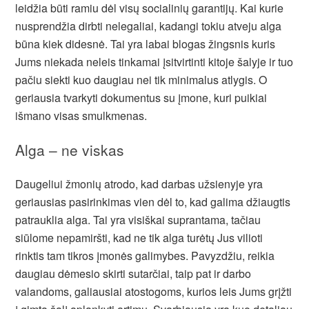
leidžia būti ramiu dėl visų socialinių garantijų. Kai kurie
nusprendžia dirbti nelegaliai, kadangi tokiu atveju alga
būna kiek didesnė. Tai yra labai blogas žingsnis kuris
Jums niekada neleis tinkamai įsitvirtinti kitoje šalyje ir tuo
pačiu siekti kuo daugiau nei tik minimalus atlygis. O
geriausia tvarkyti dokumentus su įmone, kuri puikiai
išmano visas smulkmenas.
Alga – ne viskas
Daugeliui žmonių atrodo, kad darbas užsienyje yra
geriausias pasirinkimas vien dėl to, kad galima džiaugtis
patrauklia alga. Tai yra visiškai suprantama, tačiau
siūlome nepamiršti, kad ne tik alga turėtų Jus vilioti
rinktis tam tikros įmonės galimybes. Pavyzdžiu, reikia
daugiau dėmesio skirti sutarčiai, taip pat ir darbo
valandoms, galiausiai atostogoms, kurios leis Jums grįžti