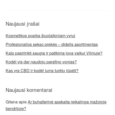
Naujausi įrašai
Kosmetikos svarba šiuolaikiniam vyrui
Profesionalios sekso prekės – didelis asortimentas
Kaip pasirinkti saugią ir patikimą lovą vaikui Vilniuje?
Kodėl vis dar naudoju parafino vonias?
Kas yra CBD ir kodėl jums turėtų rūpėti?
Naujausi komentarai
Gitana
apie
Ar buhalterinė apskaita reikalinga mažojoje
bendrijoje?