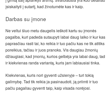
į gimtą šalį aplankyti artimų. Svarbiausia yra kuo detaliau
įsiskaityti į sutartį, kad žinotumėte kas ir kaip.
Darbas su įmone
Ne veltui šiuo metu daugelis ieškoti kartu su įmonės
pagalba, kuri padeda sutaupyti labai daug laiko ir kur kas
paprasčiau rasti tai, ko reikia ir tuo pačiu kas ne tik atitiks
poreikius, tačiau ir juos pranoks. Vis daugiau žmonių
džiaugiasi, kad įmonių, kurios gelbėja yra labai daug, tad
ir kiekvienas randa variantą, kuris jam labiausiai tinka.
Kiekvienas, kuris nori gyventi užsienyje – turi tokią
galimybę. Tad tik reikia ja pasinaudoti, ją priimti ir tuo
pačiu pagaliau gyventi taip, kaip visada norėjosi.