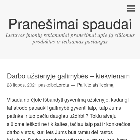
Pranešimai spaudai
Lietuvos įmonių reklaminiai pranešimai apie jų siūlomus
produktus ir teikiamas paslaugas
Darbo užsienyje galimybės – kiekvienam
28 liepos, 2021
paskelbė
Loreta
Palikite atsiliepimą
Visada norėjote išbandyti gyvenimą užsienyje, kadangi
tai atrodo patraukli galimybė gyventi taip, kaip Jums
patinka ir tuo pačiu daugiau uždirbti? Tokiu atveju
siūlome ieškoti ne tik šalies, tačiau taip pat ir konkrečios
darbo vietos, kuri leis Jums būti ramiu dėl rastos