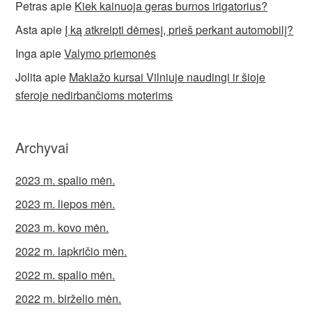
Petras
apie
Kiek kainuoja geras burnos irigatorius?
Asta
apie
Į ką atkreipti dėmesį, prieš perkant automobilį?
Inga
apie
Valymo priemonės
Jolita
apie
Makiažo kursai Vilniuje naudingi ir šioje
sferoje nedirbančioms moterims
Archyvai
2023 m. spalio mėn.
2023 m. liepos mėn.
2023 m. kovo mėn.
2022 m. lapkričio mėn.
2022 m. spalio mėn.
2022 m. birželio mėn.