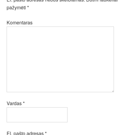
pažymėti
*
Komentaras
Vardas
*
El. pašto adresas
*