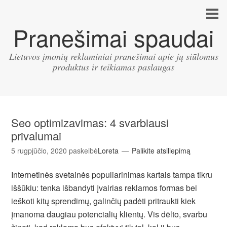
Pranešimai spaudai
Lietuvos įmonių reklaminiai pranešimai apie jų siūlomus
produktus ir teikiamas paslaugas
Seo optimizavimas: 4 svarbiausi
privalumai
5 rugpjūčio, 2020
paskelbė
Loreta
Palikite atsiliepimą
Internetinės svetainės populiarinimas kartais tampa tikru
iššūkiu: tenka išbandyti įvairias reklamos formas bei
ieškoti kitų sprendimų, galinčių padėti pritraukti kiek
įmanoma daugiau potencialių klientų. Vis dėlto, svarbu