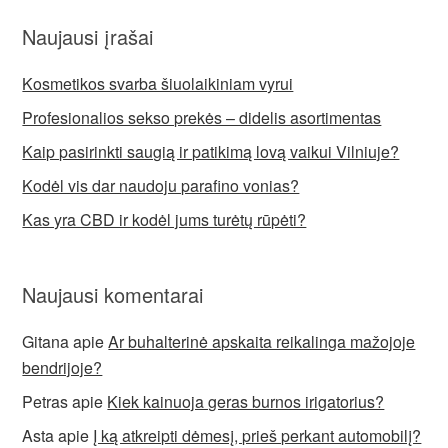
Naujausi įrašai
Kosmetikos svarba šiuolaikiniam vyrui
Profesionalios sekso prekės – didelis asortimentas
Kaip pasirinkti saugią ir patikimą lovą vaikui Vilniuje?
Kodėl vis dar naudoju parafino vonias?
Kas yra CBD ir kodėl jums turėtų rūpėti?
Naujausi komentarai
Gitana
apie
Ar buhalterinė apskaita reikalinga mažojoje
bendrijoje?
Petras
apie
Kiek kainuoja geras burnos irigatorius?
Asta
apie
Į ką atkreipti dėmesį, prieš perkant automobilį?