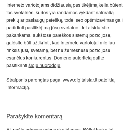
Interneto vartotojams didžiausią pasitikėjimą kelia būtent
tos svetainės, kurios yra randamos vykdant natūralią
prekių ar paslaugų paiešką, todėl seo optimizavimas gali
padidinti pasitikėjimą jūsų svetaine. Jei atsidursite
pakankamai aukštose paieškos sistemų pozicijose,
galėsite būti užtikrinti, kad interneto vartotojai mieliau
rinksis jūsų svetainę, bet ne žemesnėse pozicijose
esančius konkurentus. Domeno autoritetą galite
pasitikrinti
šioje nuorodoje
.
Straipsnis parengtas pagal
www.digitalstar.lt
pateiktą
informaciją.
Parašykite komentarą
El. pašto adresas nebus skelbiamas.
Būtini laukeliai