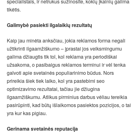
specialistais, ir netrukus sužinosite, kokių įkainių galima
tikėtis.
Galimybė pasiekti ilgalaikių rezultatų
Kaip jau minėta anksčiau, jokia reklamos forma negali
užtikrinti ilgaamžiškumo – įprastai jos veiksmingumu
galima džiaugtis tik tol, kol reklama yra periodiškai
užsakoma, o pasibaigus reklamos terminui ir vėl tenka
galvoti apie svetainės populiarinimo būdus. Nors
prireikia šiek tiek laiko, kol yra pastebimi seo
optimizavimo rezultatai, tačiau jie džiugina
ilgaamžiškumu. Atlikus pirminius darbus vėliau tereikia
pasirūpinti, kad būtų išlaikomos pasiektos pozicijos, o tai
yra kur kas pigiau.
Gerinama svetainės reputacija