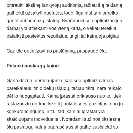
pritraukti tikslinę lankytojų auditoriją, tačiau šią reklamą
gali tekti užsakyti nuolatos, todėl ilgainiui tam prireiks
ganėtinai nemažų išlaidų. Svarbiausi seo optimizacijos
darbai yra atliekami vos vieną kartą, o vėliau tereikia
palaikyti pasiektus rezultatus, taigi, tai kainuoja pigiau.
Gaukite optimizavimo pasiūlymą,
paspaudę čia
.
Palanki paslaugų kaina
Gana dažnai nerimaujama, kad seo optimizavimas
pareikalaus itin didelių išlaidų, tačiau tikrai nėra reikalo
dėl to nuogąstauti. Kaina įprastai priklauso nuo to, kiek
raktažodžių norima iškelti į aukštesnes pozicijas, nuo jų
konkurencingumo, ir t.t., tad įkainiai įprastai yra
skaičiuojami individualiai. Norėdami sužinoti tikslesnę
šių paslaugų kainą paprasčiausiai galite susisiekti su