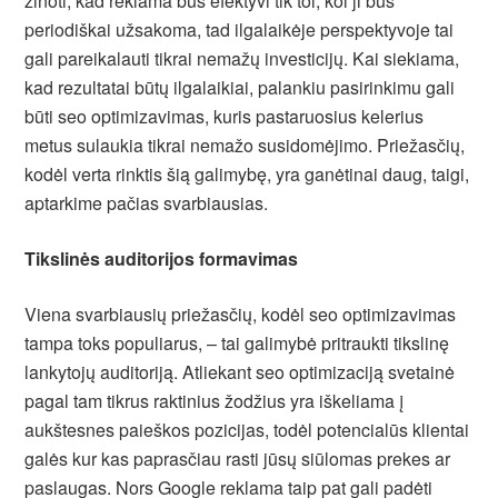
žinoti, kad reklama bus efektyvi tik tol, kol ji bus
periodiškai užsakoma, tad ilgalaikėje perspektyvoje tai
gali pareikalauti tikrai nemažų investicijų. Kai siekiama,
kad rezultatai būtų ilgalaikiai, palankiu pasirinkimu gali
būti seo optimizavimas, kuris pastaruosius kelerius
metus sulaukia tikrai nemažo susidomėjimo. Priežasčių,
kodėl verta rinktis šią galimybę, yra ganėtinai daug, taigi,
aptarkime pačias svarbiausias.
Tikslinės auditorijos formavimas
Viena svarbiausių priežasčių, kodėl seo optimizavimas
tampa toks populiarus, – tai galimybė pritraukti tikslinę
lankytojų auditoriją. Atliekant seo optimizaciją svetainė
pagal tam tikrus raktinius žodžius yra iškeliama į
aukštesnes paieškos pozicijas, todėl potencialūs klientai
galės kur kas paprasčiau rasti jūsų siūlomas prekes ar
paslaugas. Nors Google reklama taip pat gali padėti