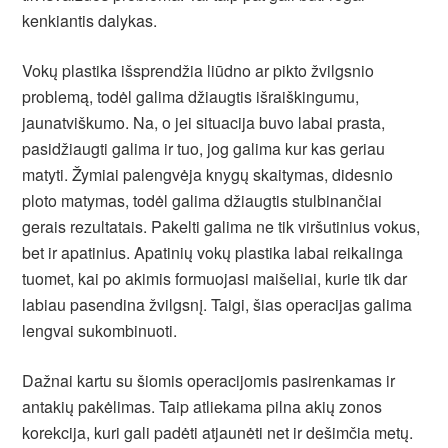
kenkiantis dalykas.
Vokų plastika išsprendžia liūdno ar pikto žvilgsnio
problemą, todėl galima džiaugtis išraiškingumu,
jaunatviškumo. Na, o jei situacija buvo labai prasta,
pasidžiaugti galima ir tuo, jog galima kur kas geriau
matyti. Žymiai palengvėja knygų skaitymas, didesnio
ploto matymas, todėl galima džiaugtis stulbinančiai
gerais rezultatais. Pakelti galima ne tik viršutinius vokus,
bet ir apatinius. Apatinių vokų plastika labai reikalinga
tuomet, kai po akimis formuojasi maišeliai, kurie tik dar
labiau pasendina žvilgsnį. Taigi, šias operacijas galima
lengvai sukombinuoti.
Dažnai kartu su šiomis operacijomis pasirenkamas ir
antakių pakėlimas. Taip atliekama pilna akių zonos
korekcija, kuri gali padėti atjaunėti net ir dešimčia metų.