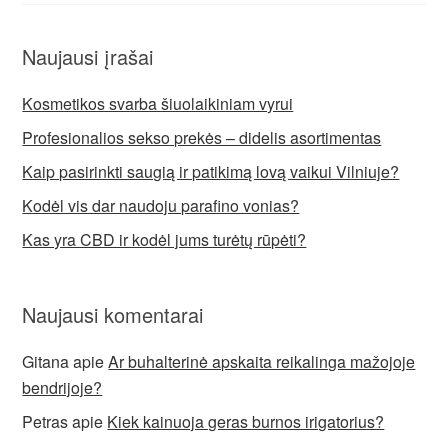
Naujausi įrašai
Kosmetikos svarba šiuolaikiniam vyrui
Profesionalios sekso prekės – didelis asortimentas
Kaip pasirinkti saugią ir patikimą lovą vaikui Vilniuje?
Kodėl vis dar naudoju parafino vonias?
Kas yra CBD ir kodėl jums turėtų rūpėti?
Naujausi komentarai
Gitana
apie
Ar buhalterinė apskaita reikalinga mažojoje
bendrijoje?
Petras
apie
Kiek kainuoja geras burnos irigatorius?