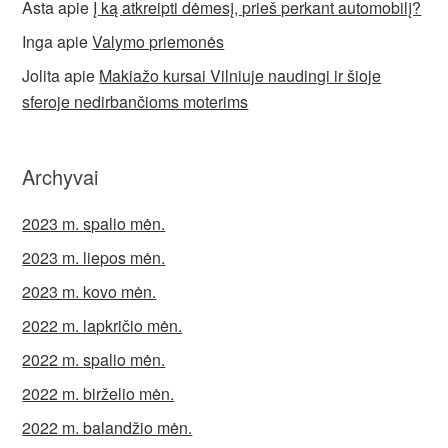
Asta
apie
Į ką atkreipti dėmesį, prieš perkant automobilį?
Inga
apie
Valymo priemonės
Jolita
apie
Makiažo kursai Vilniuje naudingi ir šioje
sferoje nedirbančioms moterims
Archyvai
2023 m. spalio mėn.
2023 m. liepos mėn.
2023 m. kovo mėn.
2022 m. lapkričio mėn.
2022 m. spalio mėn.
2022 m. birželio mėn.
2022 m. balandžio mėn.