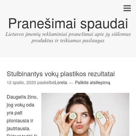
Pranešimai spaudai
Lietuvos įmonių reklaminiai pranešimai apie jų siūlomus
produktus ir teikiamas paslaugas
Stulbinantys vokų plastikos rezultatai
12 spalio, 2020
paskelbė
Loreta
Palikite atsiliepimą
Daugelis žino,
jog vokų oda
yra pati
ploniausia ir
jautriausia.