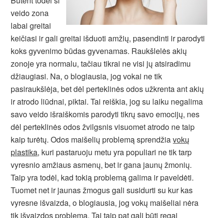
Būtent todėl ši
veido zona
labai greitai
keičiasi ir gali greitai išduoti amžių, pasendinti ir parodyti
koks gyvenimo būdas gyvenamas. Raukšlelės akių
zonoje yra normalu, tačiau tikrai ne visi jų atsiradimu
džiaugiasi. Na, o blogiausia, jog vokai ne tik
pasiraukšlėja, bet dėl perteklinės odos užkrenta ant akių
ir atrodo liūdnai, piktai. Tai reiškia, jog su laiku negalima
savo veido išraiškomis parodyti tikrų savo emocijų, nes
dėl perteklinės odos žvilgsnis visuomet atrodo ne taip
kaip turėtų. Odos maišelių problemą sprendžia
vokų
plastika
, kuri pastaruoju metu yra populiari ne tik tarp
vyresnio amžiaus asmenų, bet ir gana jaunų žmonių.
Taip yra todėl, kad tokią problemą galima ir paveldėti.
Tuomet net ir jaunas žmogus gali susidurti su kur kas
vyresne išvaizda, o blogiausia, jog vokų maišeliai nėra
tik išvaizdos problema. Tai taip pat gali būti regai