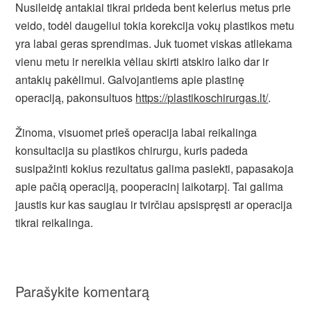
Nusileidę antakiai tikrai prideda bent kelerius metus prie
veido, todėl daugeliui tokia korekcija vokų plastikos metu
yra labai geras sprendimas. Juk tuomet viskas atliekama
vienu metu ir nereikia vėliau skirti atskiro laiko dar ir
antakių pakėlimui. Galvojantiems apie plastinę
operaciją, pakonsultuos
https://plastikoschirurgas.lt/
.
Žinoma, visuomet prieš operacija labai reikalinga
konsultacija su plastikos chirurgu, kuris padeda
susipažinti kokius rezultatus galima pasiekti, papasakoja
apie pačią operaciją, pooperacinį laikotarpį. Tai galima
jaustis kur kas saugiau ir tvirčiau apsispręsti ar operacija
tikrai reikalinga.
Parašykite komentarą