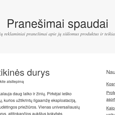
Pranešimai spaudai
ų reklaminiai pranešimai apie jų siūlomus produktus ir teik
ikinės durys
Nau
ikite atsiliepimą
Kosm
Prof
lauja daug laiko ir žinių. Pirkėjai ieško
asor
ų, kurios užtikrintų ilgaamžę eksploataciją,
 sudėtingos priežiūros. Vienas universaliausių
Kaip 
urys
, atitinkančios aukštus kokybės
vaik