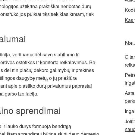
nologijos užtikrina praktiškai neribotas durų
Kodė
strukcijos puikiai tiks tiek klasikiniam, tiek
Kas 
valumai
Nau
ticija, vertinama dėl savo stabilumo ir
Gita
rdvės estetikos ir komforto reikalavimus. Be
reik
s dėl itin plačių dekoro galimybių ir prekinės
Petr
tilingos daugybę metų, o jų priežiūra
iriga
ant apie plastiko durų privalumus paprastai
Asta
a garso izoliacija.
perk
zaino sprendimai
Inga
Jolit
us ir lauko durys formuoja bendrąją
naud
ėl šiam sprendimui būtina skirti daug dėmesio.