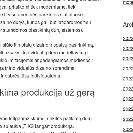
mote
vai pritaikomi tiek moderniame, tiek
 ir visuomeninės paskirties statiniuose.
zaino durys, kurios gali būti atidaromos tie į
Arc
a ir stumdomos plastikinių durų sistemos).
2023
 siūlo itin platų dizaino ir spalvų pasirinkimą,
2023
li užsakyti individualių durų modeliavimą ir
2023
tiklo imitacijomis ar padengiamos medienos
ga ir individualūs dizaino sprendimai
2022
ir pabrėš jūsų individualumą.
2022
2022
kima produkcija už gerą
2022
2022
kybe ir ilgaamžiškumu, rinkitės patikimą durų
2022
 sulaukia „TIKS langai“ produkcija.
2022