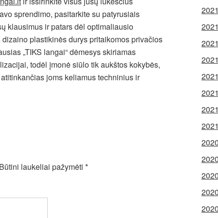
ngai.lt
ir išsirinkite visus jūsų lūkesčius
2021
 savo sprendimo, pasitarkite su patyrusiais
ūsų klausimus ir patars dėl optimaliausio
2021
 dizaino plastikinės durys pritaikomos privačios
2021
iausias „TIKS langai“ dėmesys skiriamas
2021
lizacijai, todėl įmonė siūlo tik aukštos kokybės,
2021
, atitinkančias joms keliamus techninius ir
2021
2021
2021
2020
2020
Būtini laukeliai pažymėti
*
2020
2020
2020