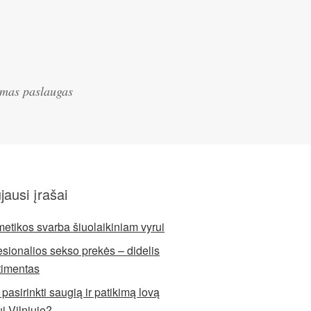
iamas paslaugas
jausi įrašai
etikos svarba šiuolaikiniam vyrui
esionalios sekso prekės – didelis
timentas
pasirinkti saugią ir patikimą lovą
ui Vilniuje?