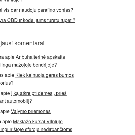
l vis dar naudoju parafino vonias?
yra CBD ir kodėl jums turėtų rūpėti?
jausi komentarai
na
apie
Ar buhalterinė apskaita
alinga mažojoje bendrijoje?
as
apie
Kiek kainuoja geras burnos
torius?
apie
Į ką atkreipti dėmesį, prieš
ant automobilį?
apie
Valymo priemonės
a
apie
Makiažo kursai Vilniuje
ingi ir šioje sferoje nedirbančioms