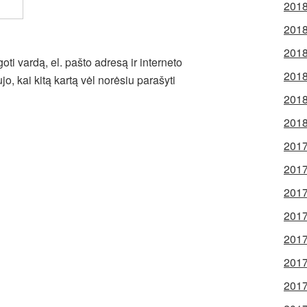
2018
2018
2018
ti vardą, el. pašto adresą ir interneto
2018
jo, kai kitą kartą vėl norėsiu parašyti
2018
2018
2017
2017
2017
2017
2017
2017
2017