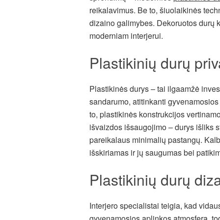
reikalavimus. Be to, šiuolaikinės tech
dizaino galimybes. Dekoruotos durų kon
moderniam interjerui.
Plastikinių durų pri
Plastikinės durys – tai ilgaamžė inves
sandarumo, atitinkanti gyvenamosios e
to, plastikinės konstrukcijos vertinamo
išvaizdos išsaugojimo – durys išliks s
pareikalaus minimalių pastangų. Kalb
išskiriamas ir jų saugumas bei patikim
Plastikinių durų di
Interjero specialistai teigia, kad vida
gyvenamosios aplinkos atmosferą, tod