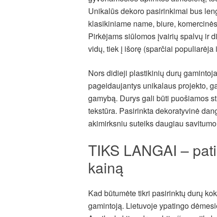
Unikalūs dekoro pasirinkimai bus leng
klasikiniame name, biure, komercinėse
Pirkėjams siūlomos įvairių spalvų ir di
vidų, tiek į išorę (sparčiai populiarėj
Nors didieji plastikinių durų gamintojai
pageidaujantys unikalaus projekto, ga
gamybą. Durys gali būti puošiamos s
tekstūra. Pasirinkta dekoratyvinė dan
akimirksniu suteiks daugiau savitumo 
TIKS LANGAI – pati
kainą
Kad būtumėte tikri pasirinktų durų ko
gamintoją. Lietuvoje ypatingo dėmesio