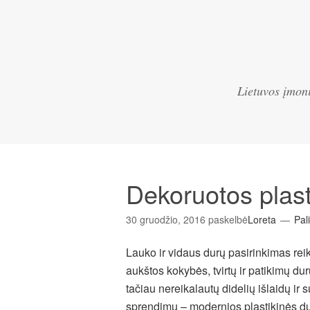
Lietuvos įmoni
Dekoruotos plast
30 gruodžio, 2016
paskelbė
Loreta
Pal
Lauko ir vidaus durų pasirinkimas reika
aukštos kokybės, tvirtų ir patikimų dur
tačiau nereikalautų didelių išlaidų ir
sprendimų – modernios
plastikinės d