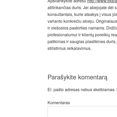
Apsilankykite adresu
http://www.tiksla
atitinkančias duris. Jei abejojate dėl
konsultantais, kurie atsakys į visus j
varianto konkrečiu atveju. Originalaus
ir viešosios paskirties namams. Didž
profesionalumui ir klientų poreikių rea
patikimas ir saugias plastikines duris
stilistinius reikalavimus.
Parašykite komentarą
El. pašto adresas nebus skelbiamas.
Komentaras