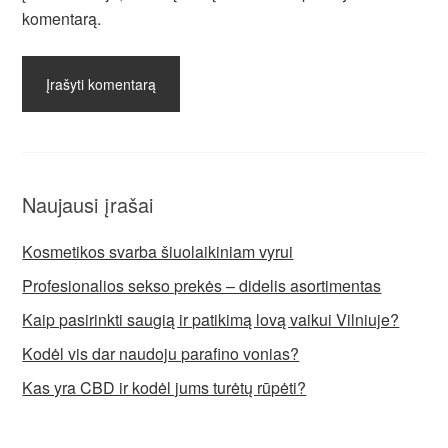
komentarą.
Naujausi įrašai
Kosmetikos svarba šiuolaikiniam vyrui
Profesionalios sekso prekės – didelis asortimentas
Kaip pasirinkti saugią ir patikimą lovą vaikui Vilniuje?
Kodėl vis dar naudoju parafino vonias?
Kas yra CBD ir kodėl jums turėtų rūpėti?