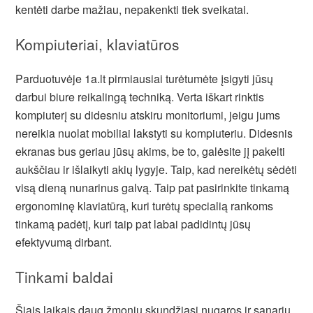
kentėti darbe mažiau, nepakenkti tiek sveikatai.
Kompiuteriai, klaviatūros
Parduotuvėje 1a.lt pirmiausiai turėtumėte įsigyti jūsų
darbui biure reikalingą techniką. Verta iškart rinktis
kompiuterį su didesniu atskiru monitoriumi, jeigu jums
nereikia nuolat mobiliai lakstyti su kompiuteriu. Didesnis
ekranas bus geriau jūsų akims, be to, galėsite jį pakelti
aukščiau ir išlaikyti akių lygyje. Taip, kad nereikėtų sėdėti
visą dieną nunarinus galvą. Taip pat pasirinkite tinkamą
ergonominę klaviatūrą, kuri turėtų specialią rankoms
tinkamą padėtį, kuri taip pat labai padidintų jūsų
efektyvumą dirbant.
Tinkami baldai
Šiais laikais daug žmonių skundžiasi nugaros ir sąnarių