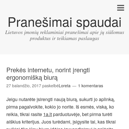
Pranešimai spaudai
Lietuvos įmonių reklaminiai pranešimai apie jų siūlomus
produktus ir teikiamas paslaugas
Prekės internetu, norint įrengti
ergonomišką biurą
27 balandžio, 2017
paskelbė
Loreta
1 komentaras
Jeigu nutarėte įsirengti naują biurą, sukurti jo aplinką,
pirma pagalvokite, kokio jo norite. Iš esmės, viską, ko
reikia, tikrai rasite
1a.lt
parduotuvėje, bet pirma turėti
aiškius kriterijus. Juos turėdami, įsigysite tai, kas tikrai