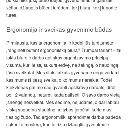
puikiai tiks jūsų biuro idėjos įgyvendinimui ir galėsite
vėliau džiaugtis būtent turėdami tokį biurą, kokį ir norite
turėti.
Ergonomija ir sveikas gyvenimo būdas
Pirmiausia, kas ta ergonomija, ir kodėl jūs turėtumėte
įrenginėti būtent ergonomišką biurą? Trumpai tariant – tai
tokia biuro ir darbo aplinkos organizavimo principų
visuma, kuri leistų sukurti erdvę, ne žalingą, o naudingą
jūsų sveikatai. Mes šiais laikais gyvename negalvodami,
kas mums iš tiesų sveika, o ko mums nereikia. Todėl
kiekvienas galime sau gyventi apsikrovę darbais, dirbti
po 12 valandų, neturėti kada pailsėti. O savo darbo vietą
įsirengę nesveikai. Mes sėdime, nejudame, o dar labiau
viską sugadina siaubingi mitybos įpročiai, kurie mus
tiesiog žudo. Tad ergonomiški sprendimai darbui padeda
sukurti atmosferą, kuri leidžia džiaugtis gyvenimu ir