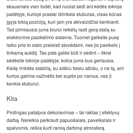
skausmais vien todėl, kad nuolat sėdi ant kėdės tokioje
padėtyje, kurioje prastai išlinksta stuburas, visas kūnas
įgyja tokią poziciją, kuri jam yra akivaizdžiai kenkianti.
Tad pirmiausia jums biurui reikėtų rasti gerą stalą su
elektronine pasikėlimo sistema. Tuomet galėsite pusę
laiko prie to stalo praleisti stovėdami, nes jis pasikels į
tinkamą aukštį. Tas pats galės būti ir sėdint – tikrai
sėdėsite tokioje padėtyje, kokia jums bus geriausia.
Kėdę rinkitės stabilią, su aiškiu tiesiu atlošu, o ne tą, ant
kurios galima važinėtis bei suptis po namus, nes ji
kenkia stuburui.
Kita
Protingas patalpos dekoravimas – tai raktas į efektyvų
darbą. Nereikia perkrauti papuošalais, paveikslais ir
spalvomis, reikia kurti ramią darbinę atmosferą.