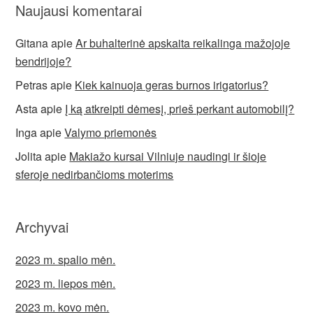
Naujausi komentarai
Gitana
apie
Ar buhalterinė apskaita reikalinga mažojoje
bendrijoje?
Petras
apie
Kiek kainuoja geras burnos irigatorius?
Asta
apie
Į ką atkreipti dėmesį, prieš perkant automobilį?
Inga
apie
Valymo priemonės
Jolita
apie
Makiažo kursai Vilniuje naudingi ir šioje
sferoje nedirbančioms moterims
Archyvai
2023 m. spalio mėn.
2023 m. liepos mėn.
2023 m. kovo mėn.