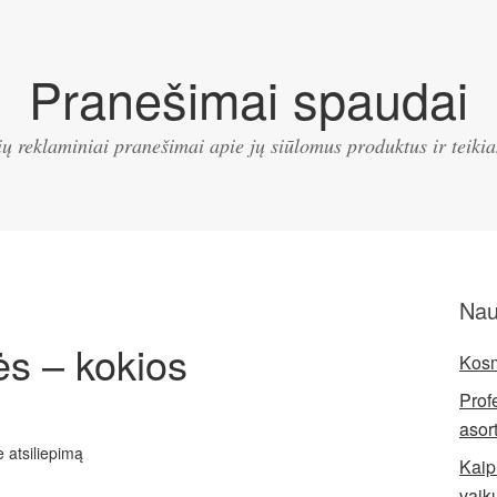
Pranešimai spaudai
ų reklaminiai pranešimai apie jų siūlomus produktus ir teik
Nau
ės – kokios
Kosm
Prof
asor
e atsiliepimą
Kaip 
vaik