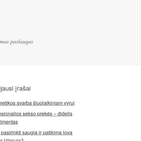
iamas paslaugas
jausi įrašai
etikos svarba šiuolaikiniam vyrui
esionalios sekso prekės – didelis
timentas
pasirinkti saugią ir patikimą lovą
ui Vilniuje?