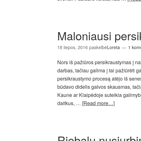
Maloniausi pers
18 liepos, 2016
paskelbė
Loreta
1 kom
Nors iš pažiūros persikraustymas į n
darbas, tačiau galima į tai pažiūrėti ga
persikraustymo procesą atėjo iš senes
būdavo didelis galvos skausmas, tači
Kaune ar Klaipėdoje suteikia galimybę p
daitkus, …
[Read more…]
Riebalų nusiurb