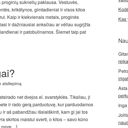
a proginių suknelių paklausa. Vestuvės,
Kodė
tės, krikštynos, gimtadieniai ir visos kitos
rui. Kaip ir kiekvienais metais, proginės
Kas 
asi ir dažniausiai anksčiau ar vėliau sugrįžta
andienai ir patobulinamos. Šiemet taip pat
Nau
Gita
reik
gai?
Petr
iriga
e atsiliepimą
Asta
perk
irado net dvejos el. svarstyklės. Tiksliau, ji
rnete ir rado gerą parduotuvę, kur parduodamos
Inga
 ir aš pabandžiau išsiaiškinti, kam gi jai tos
Jolit
ra skirtos maistui sverti, o kitos – savo kūno
naud
 more…]