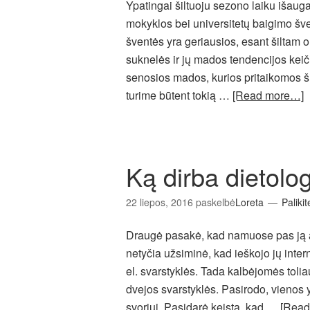
Ypatingai šiltuoju sezono laiku išaug
mokyklos bei universitetų baigimo šven
šventės yra geriausios, esant šiltam o
suknelės ir jų mados tendencijos keiči
senosios mados, kurios pritaikomos ši
turime būtent tokią …
[Read more…]
Ką dirba dietolo
22 liepos, 2016
paskelbė
Loreta
Palikit
Draugė pasakė, kad namuose pas ją ats
netyčia užsiminė, kad ieškojo jų inte
el. svarstyklės. Tada kalbėjomės toliau
dvejos svarstyklės. Pasirodo, vienos y
svoriui. Pasidarė keista, kad …
[Read