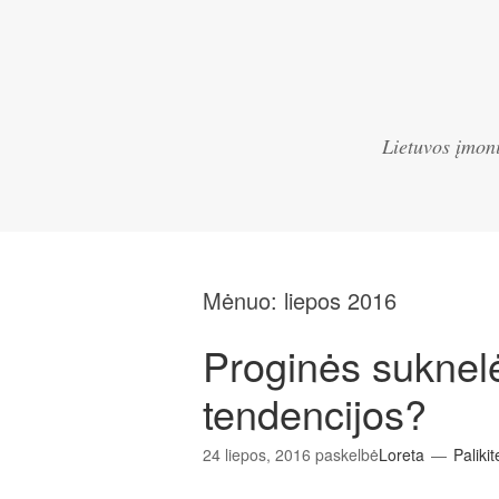
Lietuvos įmoni
Mėnuo:
liepos 2016
Proginės suknel
tendencijos?
24 liepos, 2016
paskelbė
Loreta
Palikit