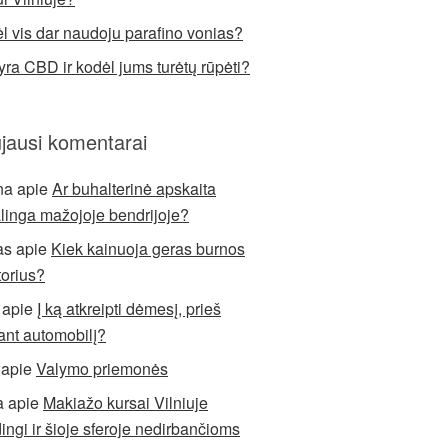
l vis dar naudoju parafino vonias?
yra CBD ir kodėl jums turėtų rūpėti?
jausi komentarai
na
apie
Ar buhalterinė apskaita
alinga mažojoje bendrijoje?
as
apie
Kiek kainuoja geras burnos
torius?
apie
Į ką atkreipti dėmesį, prieš
ant automobilį?
apie
Valymo priemonės
a
apie
Makiažo kursai Vilniuje
ingi ir šioje sferoje nedirbančioms