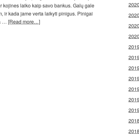
2020
 ir kojines laiko kaip savo bankus. Galų gale
, ir kada jame verta laikyti pinigus. Pinigai
2020
ra …
[Read more…]
2020
2020
2019
2019
2019
2019
2019
2019
2019
2018
2018