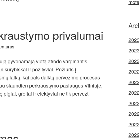
mote
Arc
ikraustymo privalumai
2023
entaras
2023
2023
aują gyvenamąją vietą atrodo varginantis
n kūrybiškai ir pozityviai. Požiūris į
2022
nių laikų, kai pats daiktų pervežimo procesas
2022
au šiaundien perkraustymo paslaugos Vilniuje,
2022
igiai, greitai ir efektyviai ne tik pervežti
2022
2022
2022
imas
2022