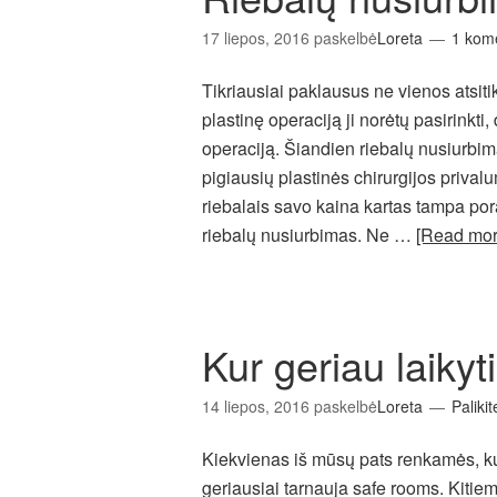
17 liepos, 2016
paskelbė
Loreta
1 kom
Tikriausiai paklausus ne vienos atsit
plastinę operaciją ji norėtų pasirinkt
operaciją. Šiandien riebalų nusiurbim
pigiausių plastinės chirurgijos prival
riebalais savo kaina kartas tampa po
riebalų nusiurbimas. Ne …
[Read mo
Kur geriau laikyt
14 liepos, 2016
paskelbė
Loreta
Palikit
Kiekvienas iš mūsų pats renkamės, k
geriausiai tarnauja safe rooms. Kitiems