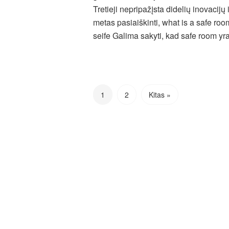
Tretieji nepripažįsta didelių inovacijų
metas pasiaiškinti, what is a safe room
seife Galima sakyti, kad safe room y
1
2
Kitas »