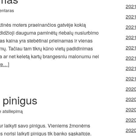
2021
entaras
2021
iktinės moters praeinančios gatvėje kokią
2021
i, didžioji dauguma paminėtų riebalų nusiurbimo
2021
as kaina yra stebėtinai prieinamas ir vienas
2021
umų. Tačiau tam tikrų kūno vietų padidinimas
ra ar net keletą kartų brangesniu malonumu nei
2021
re…]
2021
2021
2020
i pinigus
2020
2020
e atsiliepimą
2020
ur laikyti savo pinigus. Vieniems žmonėms
2020
 norisi laikyti pinigus tik banko sąskaitoje.