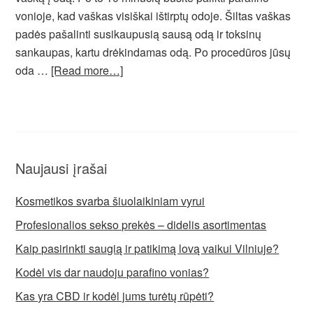
vonioje, kad vaškas visiškai ištirptų odoje. Šiltas vaškas
padės pašalinti susikaupusią sausą odą ir toksinų
sankaupas, kartu drėkindamas odą. Po procedūros jūsų
oda …
[Read more…]
Naujausi įrašai
Kosmetikos svarba šiuolaikiniam vyrui
Profesionalios sekso prekės – didelis asortimentas
Kaip pasirinkti saugią ir patikimą lovą vaikui Vilniuje?
Kodėl vis dar naudoju parafino vonias?
Kas yra CBD ir kodėl jums turėtų rūpėti?