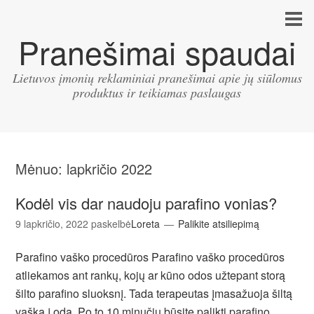
Pranešimai spaudai
Lietuvos įmonių reklaminiai pranešimai apie jų siūlomus
produktus ir teikiamas paslaugas
Mėnuo:
lapkričio 2022
Kodėl vis dar naudoju parafino vonias?
9 lapkričio, 2022
paskelbė
Loreta
Palikite atsiliepimą
Parafino vaško procedūros Parafino vaško procedūros
atliekamos ant rankų, kojų ar kūno odos užtepant storą
šilto parafino sluoksnį. Tada terapeutas įmasažuoja šiltą
vašką į odą. Po to 10 minučių būsite palikti parafino