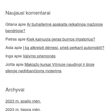
Naujausi komentarai
Gitana
apie
Ar buhalterinė apskaita reikalinga mažojoje
bendrijoje?
Petras
apie
Kiek kainuoja geras burnos irigatorius?
Asta
apie
Į ką atkreipti dėmesį, prieš perkant automobilį?
Inga
apie
Valymo priemonės
Jolita
apie
Makiažo kursai Vilniuje naudingi ir šioje
sferoje nedirbančioms moterims
Archyvai
2023 m. spalio mėn.
2023 m. liepos mėn.