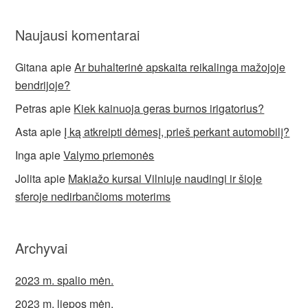
Naujausi komentarai
Gitana
apie
Ar buhalterinė apskaita reikalinga mažojoje
bendrijoje?
Petras
apie
Kiek kainuoja geras burnos irigatorius?
Asta
apie
Į ką atkreipti dėmesį, prieš perkant automobilį?
Inga
apie
Valymo priemonės
Jolita
apie
Makiažo kursai Vilniuje naudingi ir šioje
sferoje nedirbančioms moterims
Archyvai
2023 m. spalio mėn.
2023 m. liepos mėn.