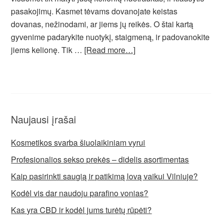
pasakojimų. Kasmet tėvams dovanojate keistas
dovanas, nežinodami, ar jiems jų reikės. O štai kartą
gyvenime padarykite nuotykį, staigmeną, ir padovanokite
jiems kelionę. Tik …
[Read more…]
Naujausi įrašai
Kosmetikos svarba šiuolaikiniam vyrui
Profesionalios sekso prekės – didelis asortimentas
Kaip pasirinkti saugią ir patikimą lovą vaikui Vilniuje?
Kodėl vis dar naudoju parafino vonias?
Kas yra CBD ir kodėl jums turėtų rūpėti?