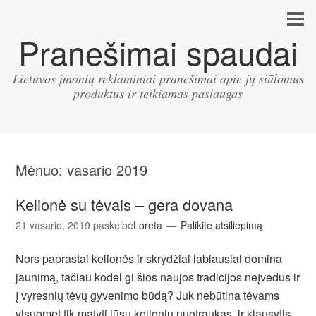
Pranešimai spaudai
Lietuvos įmonių reklaminiai pranešimai apie jų siūlomus
produktus ir teikiamas paslaugas
Mėnuo:
vasario 2019
Kelionė su tėvais – gera dovana
21 vasario, 2019
paskelbė
Loreta
Palikite atsiliepimą
Nors paprastai kelionės ir skrydžiai labiausiai domina
jaunimą, tačiau kodėl gi šios naujos tradicijos neįvedus ir
į vyresnių tėvų gyvenimo būdą? Juk nebūtina tėvams
visuomet tik matyti jūsų kelionių nuotraukas, ir klausytis