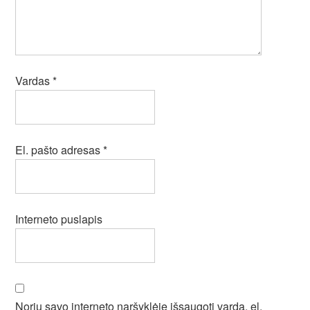
Vardas
*
El. pašto adresas
*
Interneto puslapis
Noriu savo interneto naršyklėje išsaugoti vardą, el.