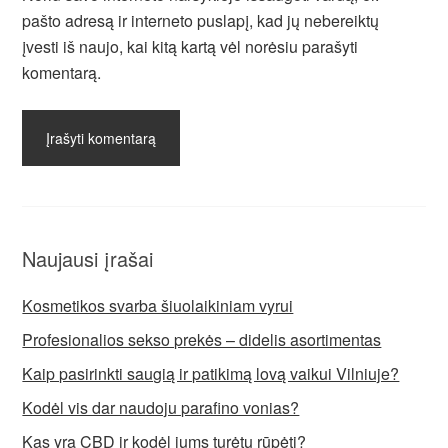
pašto adresą ir interneto puslapį, kad jų nebereiktų
įvesti iš naujo, kai kitą kartą vėl norėsiu parašyti
komentarą.
Naujausi įrašai
Kosmetikos svarba šiuolaikiniam vyrui
Profesionalios sekso prekės – didelis asortimentas
Kaip pasirinkti saugią ir patikimą lovą vaikui Vilniuje?
Kodėl vis dar naudoju parafino vonias?
Kas yra CBD ir kodėl jums turėtų rūpėti?