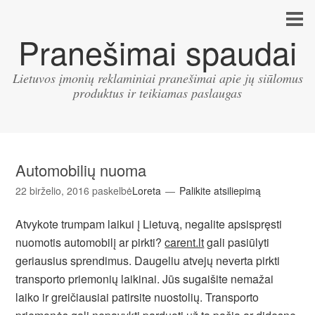
Pranešimai spaudai
Lietuvos įmonių reklaminiai pranešimai apie jų siūlomus
produktus ir teikiamas paslaugas
Automobilių nuoma
22 birželio, 2016
paskelbė
Loreta
Palikite atsiliepimą
Atvykote trumpam laikui į Lietuvą, negalite apsispręsti
nuomotis automobilį ar pirkti?
carent.lt
gali pasiūlyti
geriausius sprendimus. Daugeliu atvejų neverta pirkti
transporto priemonių laikinai. Jūs sugaišite nemažai
laiko ir greičiausiai patirsite nuostolių. Transporto