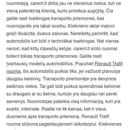
nuomotoją. carent.lt dirba jau ne vienerius metus, turi ne
vieną patenkintą klientą, kuris prireikus sugrįžtą. Čia
galite rasti tvarkingas transporto priemones, kas
nuomojantis yra labai svarbu. Kiekvieno akiai maloni
graži išvaizda, švarus salonas. Nereikėtų pamiršti, kad
automobilis turi būti ir techniškai tvarkingas. Nei vienas
nenori, kad kiltų rūpesčių kelyje. carent.lt siūlo nuomai
būtent tokias transporto priemones. Galite rasti
įvairiausių modelių automobilius. Populiari
Renault Trafif
nuoma
, šis automobilis puikiai tiks, jei važiuoti planuoja
daugiau keleivių. Transporto priemonėje yra devynios
sėdimos vietos. Tai gali būti puikus sprendimas kelionei
su draugais ar su šeima, kurioje yra daugiau nei penki
asmenys. Nuomotojas pateikia visą informaciją, kuri yra
svarbi, internete. Rasite ne tik kainas, bet ir visus
duomenis apie transporto priemonę. Renault Trafif
nuoma siūloma pageidaujamam laikotarpiui. Kiekvienas