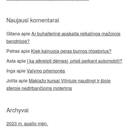
Naujausi komentarai
Gitana
apie
Ar buhalterinė apskaita reikalinga mažojoje
bendrijoje?
Petras
apie
Kiek kainuoja geras burnos irigatorius?
Asta
apie
Į ką atkreipti dėmesį, prieš perkant automobilį?
Inga
apie
Valymo priemonės
Jolita
apie
Makiažo kursai Vilniuje naudingi ir šioje
sferoje nedirbančioms moterims
Archyvai
2023 m. spalio mėn.