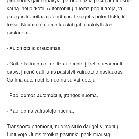
priemonės gali nepavykti parduoti už tą pačią ar didesnę
kainą, nei pirkote. Automobilių nuoma populiarėja, tai
patogus ir greitas sprendimas. Daugelis būtent tokių ir
ieško. Nuomotojai dažniausiai gali pasiūlyti šias
paslaugas:
· Automobilio draudimas.
· Galite išsinuomoti ne tik automobilį, bet ir nevairuoti
patys. Įmonė gali jums pasiūlyti vairuotojo paslaugas.
Galima automobilio nuoma su vairuotoju.
· Papildomos automobilių įrangos nuoma.
· Papildoma vairuotojo nuoma.
Transporto priemonių nuomą siūlo daugelis įmonių
Lietuvoje. Jums tereikia pasirinkti patikimiausią