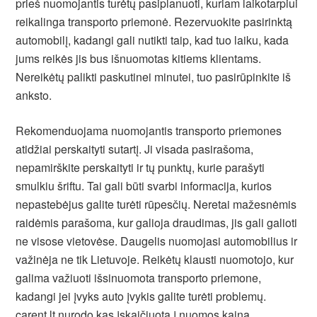
prieš nuomojantis turėtų pasiplanuoti, kuriam laikotarpiui
reikalinga transporto priemonė. Rezervuokite pasirinktą
automobilį, kadangi gali nutikti taip, kad tuo laiku, kada
jums reikės jis bus išnuomotas kitiems klientams.
Nereikėtų palikti paskutinei minutei, tuo pasirūpinkite iš
anksto.
Rekomenduojama nuomojantis transporto priemones
atidžiai perskaityti sutartį. Ji visada pasirašoma,
nepamirškite perskaityti ir tų punktų, kurie parašyti
smulkiu šriftu. Tai gali būti svarbi informacija, kurios
nepastebėjus galite turėti rūpesčių. Neretai mažesnėmis
raidėmis parašoma, kur galioja draudimas, jis gali galioti
ne visose vietovėse. Daugelis nuomojasi automobilius ir
važinėja ne tik Lietuvoje. Reikėtų klausti nuomotojo, kur
galima važiuoti išsinuomota transporto priemone,
kadangi jei įvyks auto įvykis galite turėti problemų.
carent.lt nurodo kas įskaičiuota į nuomos kainą.