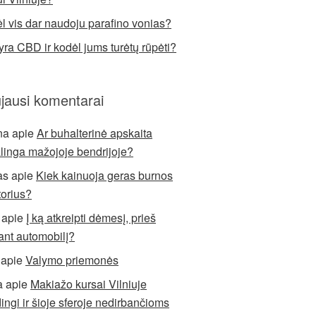
l vis dar naudoju parafino vonias?
yra CBD ir kodėl jums turėtų rūpėti?
jausi komentarai
na
apie
Ar buhalterinė apskaita
alinga mažojoje bendrijoje?
as
apie
Kiek kainuoja geras burnos
torius?
apie
Į ką atkreipti dėmesį, prieš
ant automobilį?
apie
Valymo priemonės
a
apie
Makiažo kursai Vilniuje
ingi ir šioje sferoje nedirbančioms