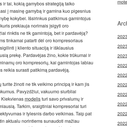
mote
ir tai, kokią gamybos strategiją taiko
ojasi į masinę gamybą ir gamina kuo pigesnius
enybę kokybei. Išsirinkus patikimus gamintojus
Arc
, kuris prekiauja norimais įsigyti oro
ai rinktis ne tik gamintoją, bet ir pardavėją?
2023
ums tinkamai patarti dėl oro kompresoriaus
2023
gilinti į kliento situaciją ir išklausius
ią prekę. Pardavėjas žino, kokie trūkumai ir
2023
aminamų oro kompresorių, kai gamintojas labiau
2022
ms reikia surasti patikimą pardavėją.
2022
turite žinoti ne tik veikimo principą ir kam jis
2022
trūkumus. Pavyzdžiui, vakuumo siurbliai
2022
ų. Kiekvienas
modelis
turi savo privalumų ir
2022
miausią. Tarkim, sraigtiniai kompresoriai turi
ktyvumas ir tylesnis darbo veikimas. Taip pat
2022
tin aktualu norintiems sunaudoti mažiau
2022