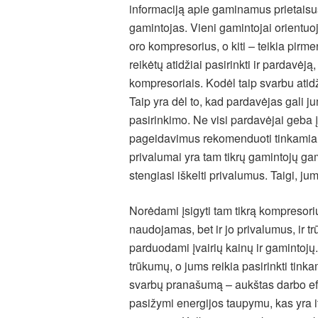
informaciją apie gaminamus prietaisus 
gamintojas. Vieni gamintojai orientu
oro kompresorius, o kiti – teikia pirm
reikėtų atidžiai pasirinkti ir pardavėją
kompresoriais. Kodėl taip svarbu atidži
Taip yra dėl to, kad pardavėjas gali j
pasirinkimo. Ne visi pardavėjai geba įsi
pageidavimus rekomenduoti tinkamiaus
privalumai yra tam tikrų gamintojų g
stengiasi iškelti privalumus. Taigi, ju
Norėdami įsigyti tam tikrą kompresorių 
naudojamas, bet ir jo privalumus, ir 
parduodami įvairių kainų ir gamintoj
trūkumų, o jums reikia pasirinkti tinka
svarbų pranašumą – aukštas darbo efe
pasižymi energijos taupymu, kas yra i