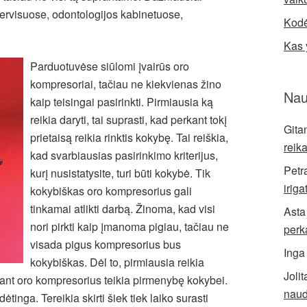
ervisuose, odontologijos kabinetuose,
Kodė
Kas 
Parduotuvėse siūlomi įvairūs oro
kompresoriai, tačiau ne kiekvienas žino
Nau
kaip teisingai pasirinkti. Pirmiausia ką
reikia daryti, tai suprasti, kad perkant tokį
Gita
prietaisą reikia rinktis kokybę. Tai reiškia,
reik
kad svarbiausias pasirinkimo kriterijus,
Petr
kurį nusistatysite, turi būti kokybė. Tik
iriga
kokybiškas oro kompresorius gali
tinkamai atlikti darbą. Žinoma, kad visi
Asta
nori pirkti kaip įmanoma pigiau, tačiau ne
perk
visada pigus kompresorius bus
Inga
kokybiškas. Dėl to, pirmiausia reikia
Jolit
inant oro kompresorius teikia pirmenybę kokybei.
naud
tinga. Tereikia skirti šiek tiek laiko surasti