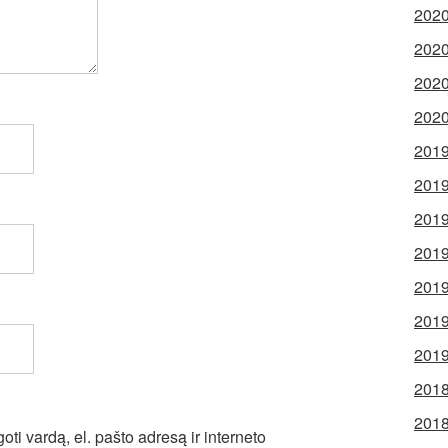
2020
2020
2020
2020
2019
2019
2019
2019
2019
2019
2019
2018
2018
ti vardą, el. pašto adresą ir interneto