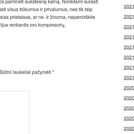
kia paminėti aukštesnę kainą. Norėdami surasti
2021
sti visus trūkumus ir privalumus, nes tik taip
2021
sias prietaisas, ar ne. Ir žinoma, nepamirškite
erijus renkantis oro kompresorių.
2021
2021
2021
2021
2021
Būtini laukeliai pažymėti
*
2021
2020
2020
2020
2020
2020