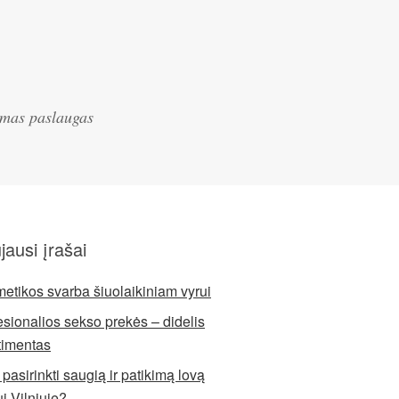
iamas paslaugas
jausi įrašai
etikos svarba šiuolaikiniam vyrui
esionalios sekso prekės – didelis
timentas
pasirinkti saugią ir patikimą lovą
ui Vilniuje?