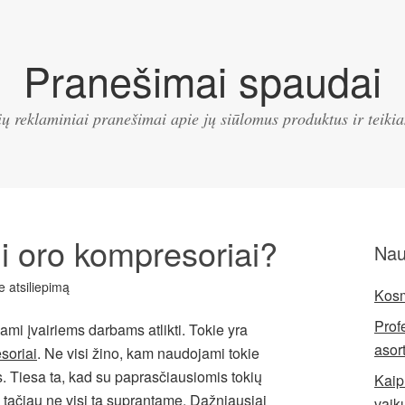
Pranešimai spaudai
ų reklaminiai pranešimai apie jų siūlomus produktus ir teik
i oro kompresoriai?
Nau
te atsiliepimą
Kosm
Prof
ami įvairiems darbams atlikti. Tokie yra
asor
soriai
. Ne visi žino, kam naudojami tokie
tis. Tiesa ta, kad su paprasčiausiomis tokių
Kaip 
 tačiau ne visi tą suprantame. Dažniausiai
vaik