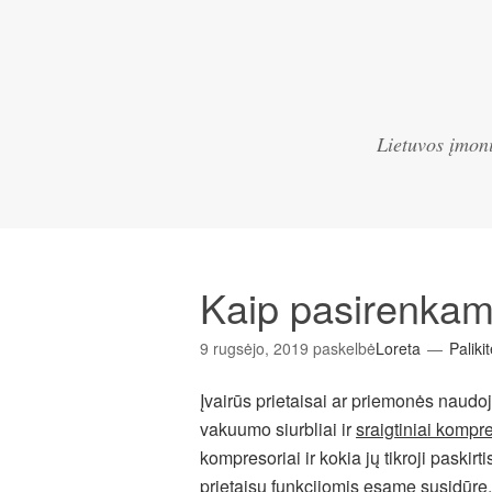
Lietuvos įmoni
Kaip pasirenkam
9 rugsėjo, 2019
paskelbė
Loreta
Paliki
Įvairūs prietaisai ar priemonės naudoj
vakuumo siurbliai ir
sraigtiniai kompre
kompresoriai ir kokia jų tikroji paskir
prietaisų funkcijomis esame susidūrę,