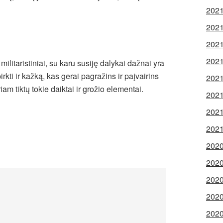
2021
2021
2021
2021
 militaristiniai, su karu susiję dalykai dažnai yra
 pirkti ir kažką, kas gerai pagražins ir paįvairins
2021
iam tiktų tokie daiktai ir grožio elementai.
2021
2021
2021
2020
2020
2020
2020
2020