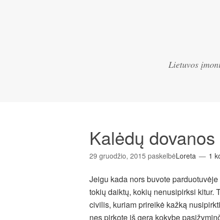
Lietuvos įmoni
Kalėdų dovanos 
29 gruodžio, 2015
paskelbė
Loreta
1 k
Jeigu kada nors buvote parduotuvėje „Ar
tokių daiktų, kokių nenusipirksi kitur. 
civilis, kuriam prireikė kažką nusipirkt
nes pirkote iš gera kokybe pasižyminč