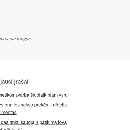
iamas paslaugas
jausi įrašai
etikos svarba šiuolaikiniam vyrui
esionalios sekso prekės – didelis
timentas
pasirinkti saugią ir patikimą lovą
ui Vilniuje?