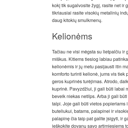
kokį tik sugalvosite žygį, rasite net ir
tikriausiai rasite visokių metalinių ind
daug kitokių smulkmenų.
Kelionėms
Tačiau ne visi mėgsta su lietpalčiu ir
miškus. Kitiems tiesiog labiau patinka
kelionėmis ir jų metu pasijausti itin m
komforto turinti kelionė, jums vis tiek
geros kuprinės turėjimas. Atrodo, daikt
kuprinė. Pavyzdžiui, ji gali būti labai ma
beveik niekas netilps. Arba ji gali būti 
talpi. Joje gali būti vietos popieriams
buteliukui, batams, palapinei ir visok
palapinę čia taip pat galite įsigyti, ir g
ieškokite dovanų savo artimiesiems toki