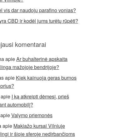
l vis dar naudoju parafino vonias?
yra CBD ir kodėl jums turėtų rūpėti?
jausi komentarai
na
apie
Ar buhalterinė apskaita
alinga mažojoje bendrijoje?
as
apie
Kiek kainuoja geras burnos
torius?
apie
Į ką atkreipti dėmesį, prieš
ant automobilį?
apie
Valymo priemonės
a
apie
Makiažo kursai Vilniuje
ingi ir šioje sferoje nedirbančioms