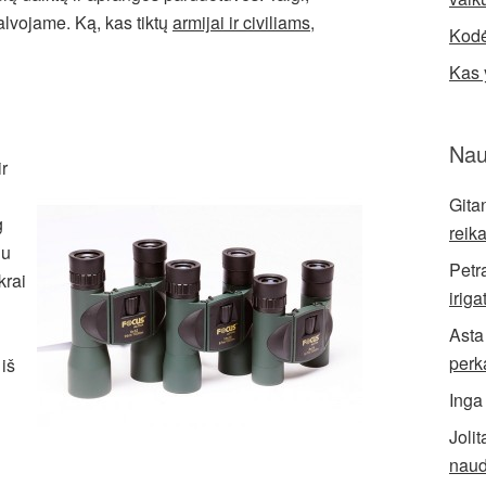
galvojame. Ką, kas tiktų
armijai ir civiliams
,
Kodė
Kas 
Nau
ir
Gita
g
reik
gu
Petr
krai
iriga
Asta
perk
iš
Inga
Jolit
naud