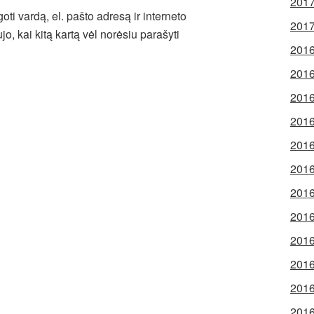
2017
ti vardą, el. pašto adresą ir interneto
2017
jo, kai kitą kartą vėl norėsiu parašyti
2016
2016
2016
2016
2016
2016
2016
2016
2016
2016
2016
2016