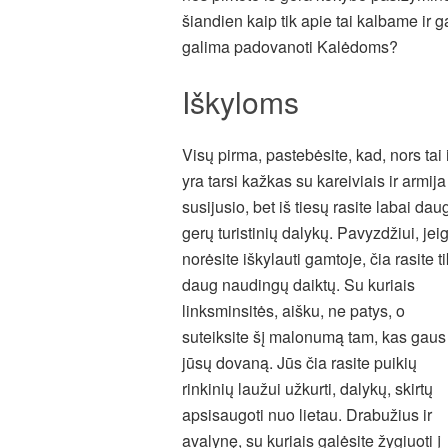
šiandien kaip tik apie tai kalbame ir 
galima padovanoti Kalėdoms?
Iškyloms
Visų pirma, pastebėsite, kad, nors tai 
yra tarsi kažkas su kareiviais ir armija
susijusio, bet iš tiesų rasite labai dau
gerų turistinių dalykų. Pavyzdžiui, jei
norėsite iškylauti gamtoje, čia rasite ti
daug naudingų daiktų. Su kuriais
linksminsitės, aišku, ne patys, o
suteiksite šį malonumą tam, kas gaus 
jūsų dovaną. Jūs čia rasite puikių
rinkinių laužui užkurti, dalykų, skirtų
apsisaugoti nuo lietau. Drabužius ir
avalynę, su kuriais galėsite žygiuoti į