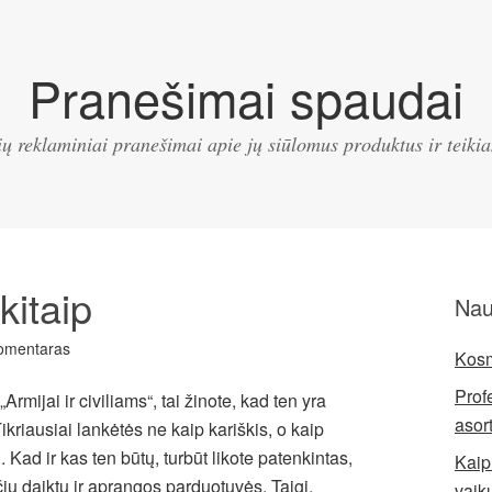
Pranešimai spaudai
ų reklaminiai pranešimai apie jų siūlomus produktus ir teik
kitaip
Nau
omentaras
Kosm
Prof
mijai ir civiliams“, tai žinote, kad ten yra
asor
Tikriausiai lankėtės ne kaip kariškis, o kaip
i. Kad ir kas ten būtų, turbūt likote patenkintas,
Kaip 
ių daiktų ir aprangos parduotuvės. Taigi,
vaik