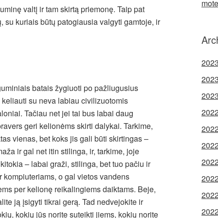
mote
 guminę valtį ir tam skirtą priemonę. Taip pat
ų, su kuriais būtų patogiausia valgyti gamtoje, ir
Arc
2023
2023
 guminiais batais žygiuoti po pažliugusius
2023
 keliauti su neva labiau civilizuotomis
2022
aloniai. Tačiau net jei tai bus labai daug
 pravers geri kelionėms skirti dalykai. Tarkime,
2022
as vienas, bet koks jis gali būti skirtingas –
2022
ža ir gal net itin stilinga, ir, tarkime, joje
2022
kitokia – labai graži, stilinga, bet tuo pačiu ir
 ir kompiuteriams, o gal vietos vandens
2022
iems per kelionę reikalingiems daiktams. Beje,
2022
alite ją įsigyti tikrai gerą. Tad nedvejokite ir
2022
ų, kokių jūs norite suteikti jiems, kokių norite