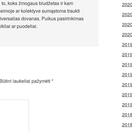
 to, koks žmogaus biudžetas ir kam
2020
šeimoje ar kolektyve sumąstoma traukti
2020
universalias dovanas. Puikus pasirinkimas
2020
ikliai ar puodeliai.
2020
2019
2019
2019
2019
Būtini laukeliai pažymėti
*
2019
2019
2019
2018
2018