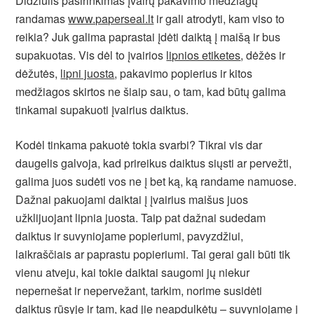
Didžiulis pasirinkimas įvairų pakavimo medžiagų
randamas
www.paperseal.lt
ir gali atrodyti, kam viso to
reikia? Juk galima paprastai įdėti daiktą į maišą ir bus
supakuotas. Vis dėl to įvairios
lipnios etiketes
, dėžės ir
dėžutės,
lipni juosta
, pakavimo popierius ir kitos
medžiagos skirtos ne šiaip sau, o tam, kad būtų galima
tinkamai supakuoti įvairius daiktus.
Kodėl tinkama pakuotė tokia svarbi? Tikrai vis dar
daugelis galvoja, kad prireikus daiktus siųsti ar pervežti,
galima juos sudėti vos ne į bet ką, ką randame namuose.
Dažnai pakuojami daiktai į įvairius maišus juos
užklijuojant lipnia juosta. Taip pat dažnai sudedam
daiktus ir suvyniojame popieriumi, pavyzdžiui,
laikraščiais ar paprastu popieriumi. Tai gerai gali būti tik
vienu atveju, kai tokie daiktai saugomi jų niekur
nepernešat ir nepervežant, tarkim, norime susidėti
daiktus rūsyje ir tam, kad jie neapdulkėtų – suvyniojame į