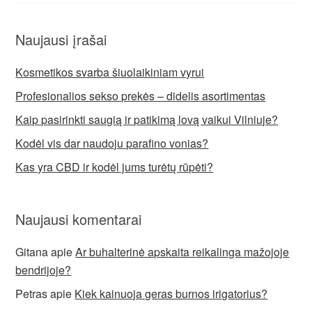
Naujausi įrašai
Kosmetikos svarba šiuolaikiniam vyrui
Profesionalios sekso prekės – didelis asortimentas
Kaip pasirinkti saugią ir patikimą lovą vaikui Vilniuje?
Kodėl vis dar naudoju parafino vonias?
Kas yra CBD ir kodėl jums turėtų rūpėti?
Naujausi komentarai
Gitana
apie
Ar buhalterinė apskaita reikalinga mažojoje
bendrijoje?
Petras
apie
Kiek kainuoja geras burnos irigatorius?