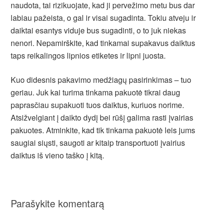
naudota, tai rizikuojate, kad ji pervežimo metu bus dar
labiau pažeista, o gal ir visai sugadinta. Tokiu atveju ir
daiktai esantys viduje bus sugadinti, o to juk niekas
nenori. Nepamirškite, kad tinkamai supakavus daiktus
taps reikalingos lipnios etiketes ir lipni juosta.
Kuo didesnis pakavimo medžiagų pasirinkimas – tuo
geriau. Juk kai turima tinkama pakuotė tikrai daug
paprasčiau supakuoti tuos daiktus, kuriuos norime.
Atsižvelgiant į daikto dydį bei rūšį galima rasti įvairias
pakuotes. Atminkite, kad tik tinkama pakuotė leis jums
saugiai siųsti, saugoti ar kitaip transportuoti įvairius
daiktus iš vieno taško į kitą.
Parašykite komentarą