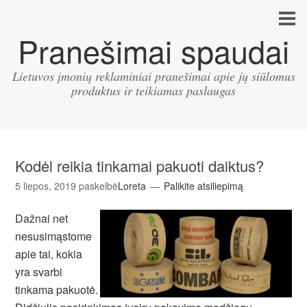
Pranešimai spaudai
Lietuvos įmonių reklaminiai pranešimai apie jų siūlomus
produktus ir teikiamas paslaugas
Kodėl reikia tinkamai pakuoti daiktus?
5 liepos, 2019
paskelbė
Loreta
Palikite atsiliepimą
Dažnai net
nesusimąstome
apie tai, kokia
yra svarbi
tinkama pakuotė.