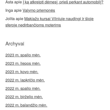
Asta
apie
Į ką atkreipti dėmesį, prieš perkant automobilį?
Inga
apie
Valymo priemonės
Jolita
apie
Makiažo kursai Vilniuje naudingi ir šioje
sferoje nedirbančioms moterims
Archyvai
2023 m. spalio mėn.
2023 m. liepos mėn.
2023 m. kovo mėn.
2022 m. lapkričio mėn.
2022 m. spalio mėn.
2022 m. birželio mėn.
2022 m. balandžio mėn.