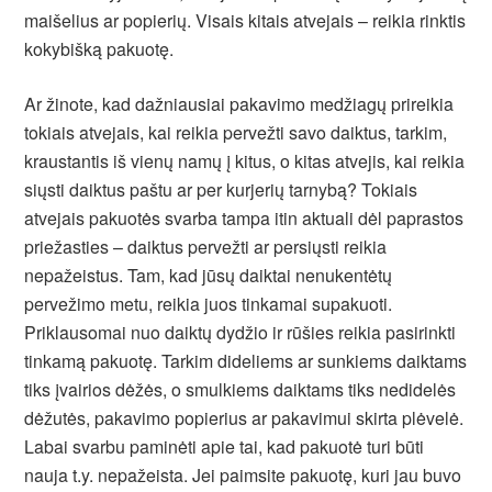
maišelius ar popierių. Visais kitais atvejais – reikia rinktis
kokybišką pakuotę.
Ar žinote, kad dažniausiai pakavimo medžiagų prireikia
tokiais atvejais, kai reikia pervežti savo daiktus, tarkim,
kraustantis iš vienų namų į kitus, o kitas atvejis, kai reikia
siųsti daiktus paštu ar per kurjerių tarnybą? Tokiais
atvejais pakuotės svarba tampa itin aktuali dėl paprastos
priežasties – daiktus pervežti ar persiųsti reikia
nepažeistus. Tam, kad jūsų daiktai nenukentėtų
pervežimo metu, reikia juos tinkamai supakuoti.
Priklausomai nuo daiktų dydžio ir rūšies reikia pasirinkti
tinkamą pakuotę. Tarkim dideliems ar sunkiems daiktams
tiks įvairios dėžės, o smulkiems daiktams tiks nedidelės
dėžutės, pakavimo popierius ar pakavimui skirta plėvelė.
Labai svarbu paminėti apie tai, kad pakuotė turi būti
nauja t.y. nepažeista. Jei paimsite pakuotę, kuri jau buvo