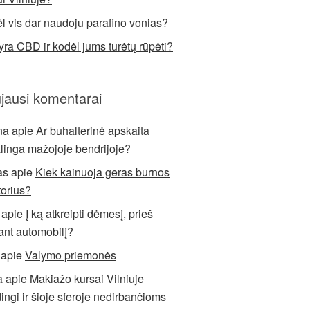
l vis dar naudoju parafino vonias?
yra CBD ir kodėl jums turėtų rūpėti?
jausi komentarai
na
apie
Ar buhalterinė apskaita
alinga mažojoje bendrijoje?
as
apie
Kiek kainuoja geras burnos
torius?
apie
Į ką atkreipti dėmesį, prieš
ant automobilį?
apie
Valymo priemonės
a
apie
Makiažo kursai Vilniuje
ingi ir šioje sferoje nedirbančioms