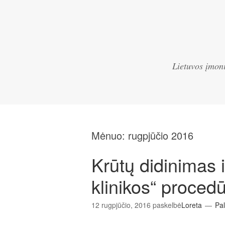
Lietuvos įmoni
Mėnuo:
rugpjūčio 2016
Krūtų didinimas 
klinikos“ proced
12 rugpjūčio, 2016
paskelbė
Loreta
Pal