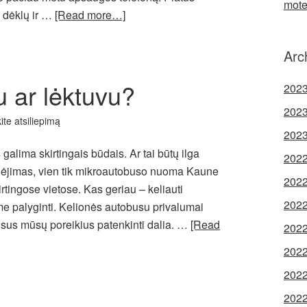
mote
ų dėklų ir …
[Read more…]
Arc
 ar lėktuvu?
2023
2023
kite atsiliepimą
2023
s galima skirtingais būdais. Ar tai būtų ilga
2022
žinėjimas, vien tik mikroautobuso nuoma Kaune
2022
kirtingose vietose. Kas geriau – keliauti
2022
me palyginti. Kelionės autobusu privalumai
visus mūsų poreikius patenkinti dalia. …
[Read
2022
2022
2022
2022