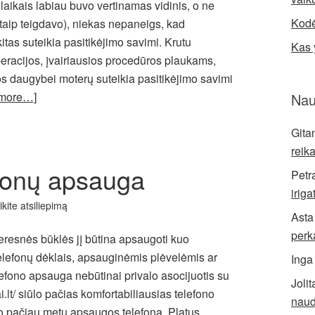
laikais labiau buvo vertinamas vidinis, o ne
Kodė
 taip teigdavo), niekas nepaneigs, kad
itas suteikia pasitikėjimo savimi. Krutu
Kas 
eracijos, įvairiausios procedūros plaukams,
os daugybei moterų suteikia pasitikėjimo savimi
 more…]
Nau
Gita
reik
efonų apsauga
Petr
iriga
ikite atsiliepimą
Asta
perk
geresnės būklės jį būtina apsaugoti kuo
efonų dėklais, apsauginėmis plėvelėmis ar
Inga
lefono apsauga nebūtinai privalo asocijuotis su
Jolit
.lt/ siūlo pačias komfortabiliausias telefono
naud
uo pačiau metu apsaugos telefoną. Platus