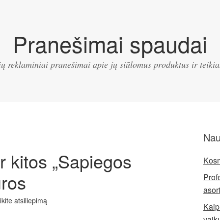
Pranešimai spaudai
ų reklaminiai pranešimai apie jų siūlomus produktus ir teik
Nau
ir kitos „Sapiegos
Kosm
ūros
Prof
asor
ikite atsiliepimą
Kaip 
vaik