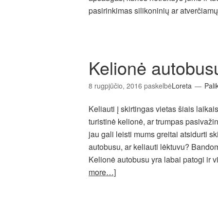
pasirinkimas silikoninių ar atverčiam
Kelionė autobusu
8 rugpjūčio, 2016
paskelbė
Loreta
Pali
Keliauti į skirtingas vietas šiais laikai
turistinė kelionė, ar trumpas pasiva
jau gali leisti mums greitai atsidurti s
autobusu, ar keliauti lėktuvu? Bando
Kelionė autobusu yra labai patogi ir 
more…]