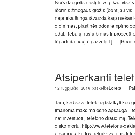
Nors daugelis nesiginčytų, kad visais 
išorinis žmogaus grožis (bent jau visi
nepriekaištinga išvaizda kaip niekas k
didinimas, plastinės odos tempimo op
odai, riebalų nusiurbimas ir procedūr
ir padeda naujai pažvelgti į …
[Read
Atsiperkanti tel
12 rugpjūčio, 2016
paskelbė
Loreta
Pal
Tam, kad savo telefoną išlaikyti kuo 
įmanoma maksimalesne apsauga – tel
net investuoti į telefono draudimą. Te
diskomfortu, http://www.telefonu-deklai
apsaugas, kurios netrukdys jums ir t