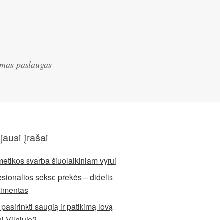
iamas paslaugas
jausi įrašai
etikos svarba šiuolaikiniam vyrui
esionalios sekso prekės – didelis
timentas
pasirinkti saugią ir patikimą lovą
ui Vilniuje?