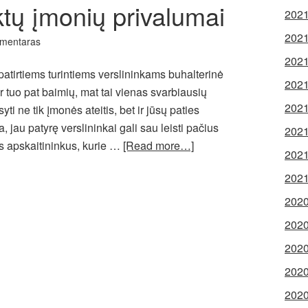
ktų įmonių privalumai
2021
2021
omentaras
2021
 patirtiems turintiems verslininkams buhalterinė
2021
r tuo pat baimių, mat tai vienas svarbiausių
2021
ti ne tik įmonės ateitis, bet ir jūsų paties
 jau patyrę verslininkai gali sau leisti pačius
2021
s apskaitininkus, kurie …
[Read more…]
2021
2021
2020
2020
2020
2020
2020