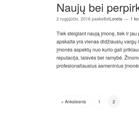
Naujų bei perpir
2 rugpjūčio, 2016
paskelbė
Loreta
1 k
Tiek steigiant naują įmonę, tiek ir jau
apskaita yra vienas didžiausių vargų i
įmonės aspektų nuo kurio gali priklausy
reputacija, laisvės bei ramybė. Žinoma,
profesionaliausius asmeninius įmonė
« Ankstesnis
1
2